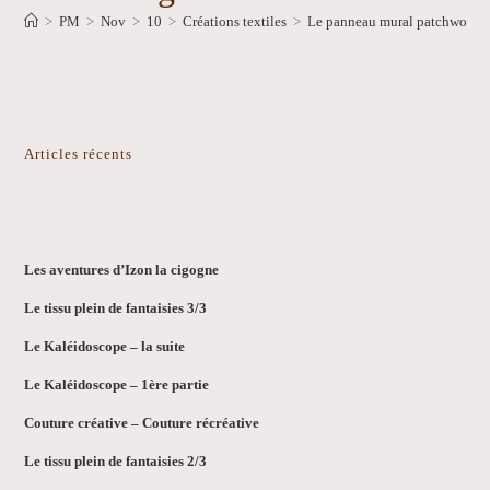
>
PM
>
Nov
>
10
>
Créations textiles
>
Le panneau mural patchwork ef
Articles récents
Les aventures d’Izon la cigogne
Le tissu plein de fantaisies 3/3
Le Kaléidoscope – la suite
Le Kaléidoscope – 1ère partie
Couture créative – Couture récréative
Le tissu plein de fantaisies 2/3